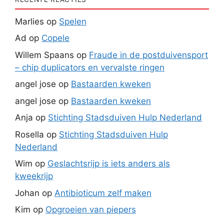
Marlies
op
Spelen
Ad
op
Copele
Willem Spaans
op
Fraude in de postduivensport
– chip duplicators en vervalste ringen
angel jose
op
Bastaarden kweken
angel jose
op
Bastaarden kweken
Anja
op
Stichting Stadsduiven Hulp Nederland
Rosella
op
Stichting Stadsduiven Hulp
Nederland
Wim
op
Geslachtsrijp is iets anders als
kweekrijp
Johan
op
Antibioticum zelf maken
Kim
op
Opgroeien van piepers