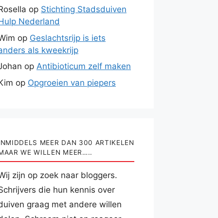
Rosella
op
Stichting Stadsduiven
Hulp Nederland
Wim
op
Geslachtsrijp is iets
anders als kweekrijp
Johan
op
Antibioticum zelf maken
Kim
op
Opgroeien van piepers
INMIDDELS MEER DAN 300 ARTIKELEN
MAAR WE WILLEN MEER…..
Wij zijn op zoek naar bloggers.
Schrijvers die hun kennis over
duiven graag met andere willen