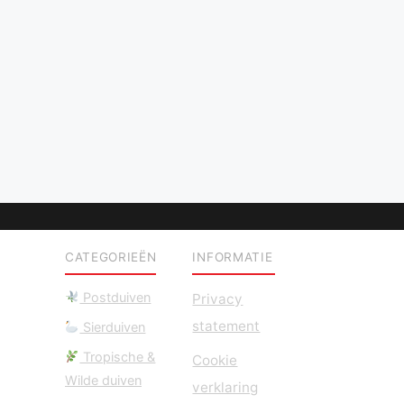
CATEGORIEËN
INFORMATIE
Postduiven
Privacy
statement
Sierduiven
Tropische &
Cookie
Wilde duiven
verklaring