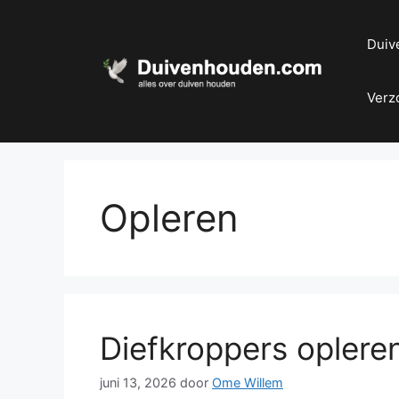
Ga
naar
Duiv
de
inhoud
Verz
Opleren
Diefkroppers opleren
juni 13, 2026
door
Ome Willem