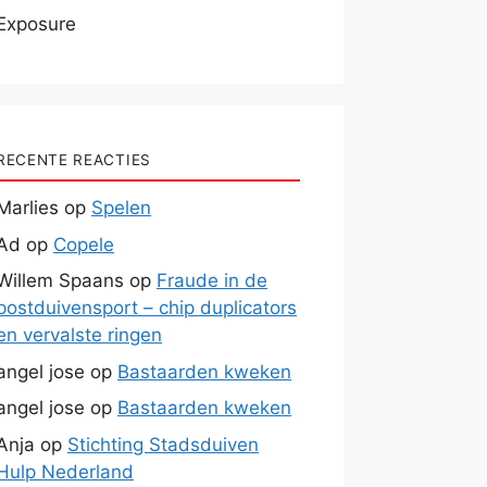
Exposure
RECENTE REACTIES
Marlies
op
Spelen
Ad
op
Copele
Willem Spaans
op
Fraude in de
postduivensport – chip duplicators
en vervalste ringen
angel jose
op
Bastaarden kweken
angel jose
op
Bastaarden kweken
Anja
op
Stichting Stadsduiven
Hulp Nederland