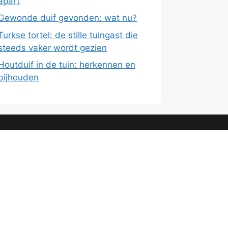
apart
Gewonde duif gevonden: wat nu?
Turkse tortel: de stille tuingast die
steeds vaker wordt gezien
Houtduif in de tuin: herkennen en
bijhouden