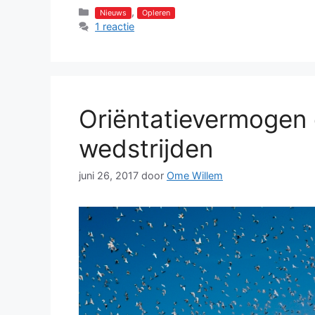
Categorieën
,
Nieuws
Opleren
1 reactie
Oriëntatievermogen 
wedstrijden
juni 26, 2017
door
Ome Willem