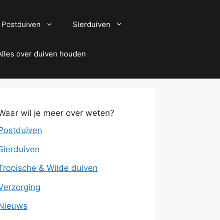
Postduiven
Sierduiven
 Alles over duiven houden
Waar wil je meer over weten?
Postduiven
Sierduiven
Tropische & Wilde duiven
Verzorging
Nieuws