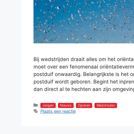
Bij wedstrijden draait alles om het oriën
moet over een fenomenaal oriëntatieverm
postduif onwaardig. Belangrijkste is het
postduif wordt geboren. Begint het inpren
dan direct al te hechten aan zijn omgeving
Categorieën
,
,
,
Jongen
Nieuws
Opleren
Wedstrijden
Plaats een reactie