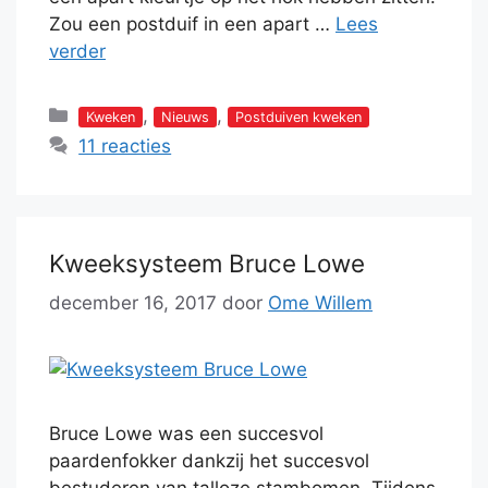
Zou een postduif in een apart …
Lees
verder
Categorieën
,
,
Kweken
Nieuws
Postduiven kweken
11 reacties
Kweeksysteem Bruce Lowe
december 16, 2017
door
Ome Willem
Bruce Lowe was een succesvol
paardenfokker dankzij het succesvol