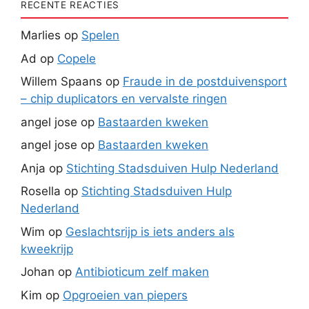
RECENTE REACTIES
Marlies
op
Spelen
Ad
op
Copele
Willem Spaans
op
Fraude in de postduivensport
– chip duplicators en vervalste ringen
angel jose
op
Bastaarden kweken
angel jose
op
Bastaarden kweken
Anja
op
Stichting Stadsduiven Hulp Nederland
Rosella
op
Stichting Stadsduiven Hulp
Nederland
Wim
op
Geslachtsrijp is iets anders als
kweekrijp
Johan
op
Antibioticum zelf maken
Kim
op
Opgroeien van piepers