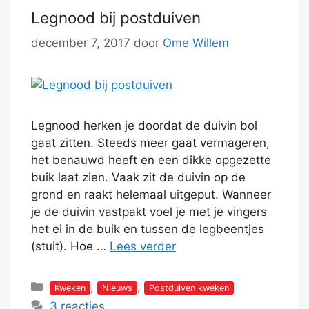
Legnood bij postduiven
december 7, 2017
door
Ome Willem
Legnood herken je doordat de duivin bol
gaat zitten. Steeds meer gaat vermageren,
het benauwd heeft en een dikke opgezette
buik laat zien. Vaak zit de duivin op de
grond en raakt helemaal uitgeput. Wanneer
je de duivin vastpakt voel je met je vingers
het ei in de buik en tussen de legbeentjes
(stuit). Hoe …
Lees verder
Categorieën
,
,
Kweken
Nieuws
Postduiven kweken
3 reacties