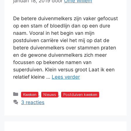
januari 18, 2019
door
Ome Willem
De betere duivenmelkers zijn vaker gefocust
op een stam of bloedlijn dan op een dure
naam. Vooral in het begin van mijn
postduiven carrière viel het mij op dat de
betere duivenmelkers over stammen praten
en de gewone duivenmelkers zich meer
focussen op bekende namen van
superduiven. Klein versus groot Laat ik een
relatief kleine …
Lees verder
Categorieën
,
,
Kweken
Nieuws
Postduiven kweken
3 reacties