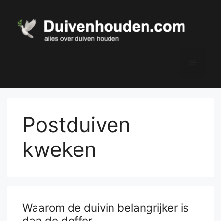
Ga
naar
de
inhoud
Menu
Postduiven
kweken
Waarom de duivin belangrijker is
dan de doffer