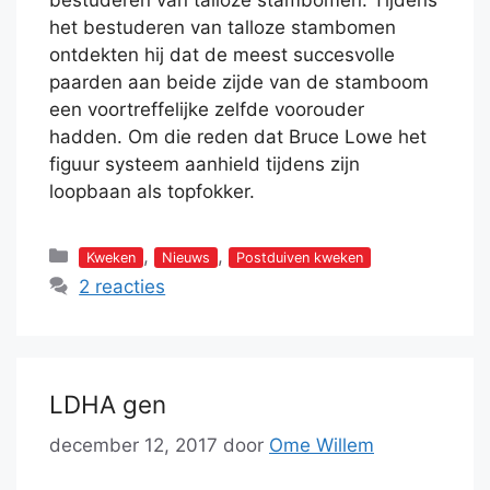
bestuderen van talloze stambomen. Tijdens
het bestuderen van talloze stambomen
ontdekten hij dat de meest succesvolle
paarden aan beide zijde van de stamboom
een voortreffelijke zelfde voorouder
hadden. Om die reden dat Bruce Lowe het
figuur systeem aanhield tijdens zijn
loopbaan als topfokker.
Categorieën
,
,
Kweken
Nieuws
Postduiven kweken
2 reacties
LDHA gen
december 12, 2017
door
Ome Willem