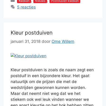
Categorieën
,
,
Kweken
Nieuws
Postduiven kweken
5 reacties
Kleur postduiven
januari 31, 2018
door
Ome Willem
Kleur postduiven is zoals de naam zegt een
postduif in een bijzondere kleur. Het gaat
natuurlijk om de prijzen die met de
wedstrijden gewonnen kunnen worden.
Maar dat neemt niet weg dat we het
stiekem ook wel leuk vinden wanneer we
een apart kleurtje op het hok hebben zitten.