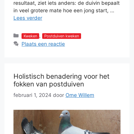
resultaat, ziet iets anders: de duivin bepaalt
in veel grotere mate hoe een jong start, …
Lees verder
Categorieën
,
Kweken
Postduiven kweken
Plaats een reactie
Holistisch benadering voor het
fokken van postduiven
februari 1, 2024
door
Ome Willem