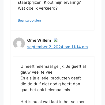
staartprijzen. Klopt mijn ervaring?
Wat doe ik verkeerd?
Beantwoorden
Ome Willem
september 2, 2024 om 11:14 am
De echte persoon badge!
U heeft helemaal gelijk. Je geeft al
Anti-Spam by CleanTalk.
gauw veel te veel.
En als je allerlei producten geeft
die de duif niet nodig heeft dan
gaat het ook helemaal mis.
Het is nu al wat laat in het seizoen