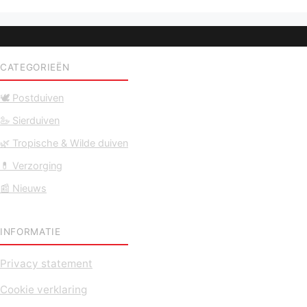
CATEGORIEËN
🕊️ Postduiven
🦢 Sierduiven
🌿 Tropische & Wilde duiven
💊 Verzorging
📰 Nieuws
INFORMATIE
Privacy statement
Cookie verklaring