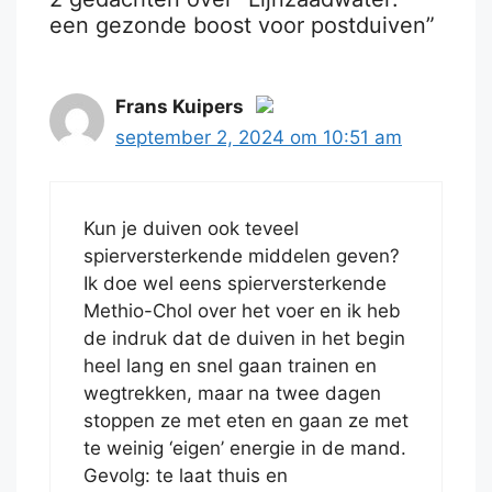
een gezonde boost voor postduiven”
Frans Kuipers
september 2, 2024 om 10:51 am
De echte persoon badge!
Kun je duiven ook teveel
Anti-Spam by CleanTalk.
spierversterkende middelen geven?
Ik doe wel eens spierversterkende
Methio-Chol over het voer en ik heb
de indruk dat de duiven in het begin
heel lang en snel gaan trainen en
wegtrekken, maar na twee dagen
stoppen ze met eten en gaan ze met
te weinig ‘eigen’ energie in de mand.
Gevolg: te laat thuis en