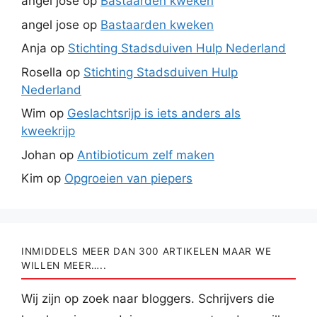
angel jose
op
Bastaarden kweken
angel jose
op
Bastaarden kweken
Anja
op
Stichting Stadsduiven Hulp Nederland
Rosella
op
Stichting Stadsduiven Hulp
Nederland
Wim
op
Geslachtsrijp is iets anders als
kweekrijp
Johan
op
Antibioticum zelf maken
Kim
op
Opgroeien van piepers
INMIDDELS MEER DAN 300 ARTIKELEN MAAR WE
WILLEN MEER…..
Wij zijn op zoek naar bloggers. Schrijvers die