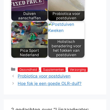
Duiven
Probiotica voor
aanschaffen
postduiven
Holistisch
benadering voor
Pica Sport
het fokken van
Nederland
postduiven
Categorieën
,
,
Gezondheid
Supplementen
Verzorging
Probiotica voor postduiven
Hoe fok je een goede OLR-duif?
2 gedachten over “Lijnzaadwater: