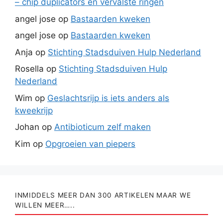
– chip duplicators en vervalste ringen
angel jose
op
Bastaarden kweken
angel jose
op
Bastaarden kweken
Anja
op
Stichting Stadsduiven Hulp Nederland
Rosella
op
Stichting Stadsduiven Hulp
Nederland
Wim
op
Geslachtsrijp is iets anders als
kweekrijp
Johan
op
Antibioticum zelf maken
Kim
op
Opgroeien van piepers
INMIDDELS MEER DAN 300 ARTIKELEN MAAR WE
WILLEN MEER…..