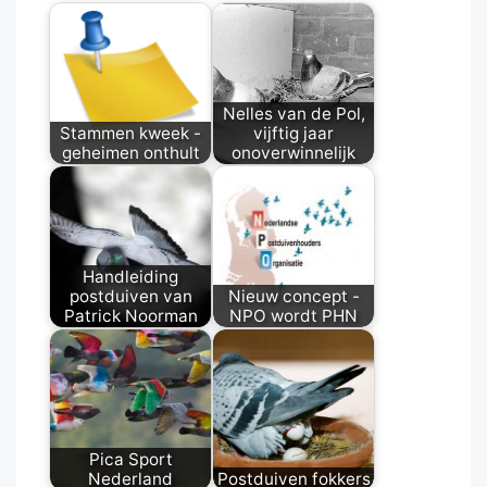
Nelles van de Pol,
Stammen kweek -
vijftig jaar
geheimen onthult
onoverwinnelijk
Handleiding
postduiven van
Nieuw concept -
Patrick Noorman
NPO wordt PHN
Pica Sport
Nederland
Postduiven fokkers