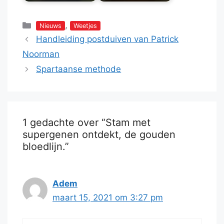
Categorieën
,
Nieuws
Weetjes
Handleiding postduiven van Patrick
Noorman
Spartaanse methode
1 gedachte over “Stam met
supergenen ontdekt, de gouden
bloedlijn.”
Adem
maart 15, 2021 om 3:27 pm