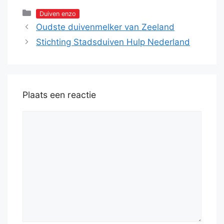
Categorieën
Duiven enzo
Oudste duivenmelker van Zeeland
Stichting Stadsduiven Hulp Nederland
Plaats een reactie
Reactie