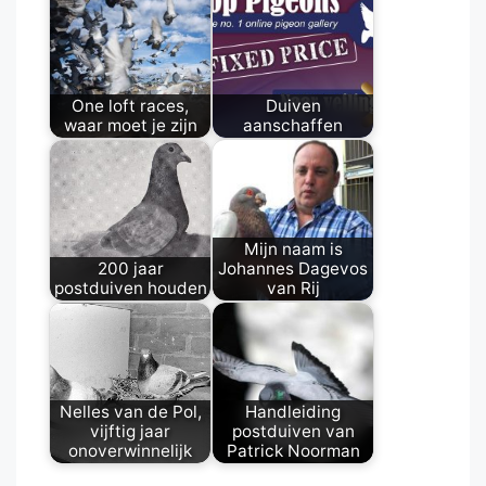
One loft races,
Duiven
waar moet je zijn
aanschaffen
Mijn naam is
200 jaar
Johannes Dagevos
postduiven houden
van Rij
Nelles van de Pol,
Handleiding
vijftig jaar
postduiven van
onoverwinnelijk
Patrick Noorman