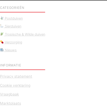
CATEGORIEËN
Postduiven
Sierduiven
Tropische & Wilde duiven
Verzorging
Nieuws
INFORMATIE
Privacy statement
Cookie verklaring
Vraagbaak
Marktplaats