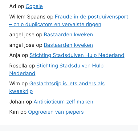
Ad
op
Copele
Willem Spaans
op
Fraude in de postduivensport
– chip duplicators en vervalste ringen
angel jose
op
Bastaarden kweken
angel jose
op
Bastaarden kweken
Anja
op
Stichting Stadsduiven Hulp Nederland
Rosella
op
Stichting Stadsduiven Hulp
Nederland
Wim
op
Geslachtsrijp is iets anders als
kweekrijp
Johan
op
Antibioticum zelf maken
Kim
op
Opgroeien van piepers