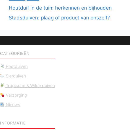
Houtduif in de tuin: herkennen en bijhouden
Stadsduiven: plaag of product van onszelf?
CATEGORIEËN
Postduiven
Sierduiven
Tropische & Wilde duiven
Verzorging
Nieuws
INFORMATIE