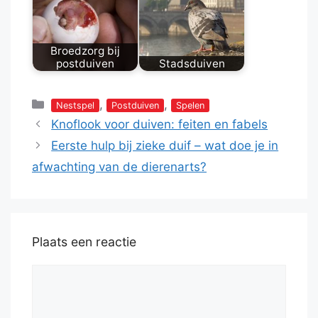
Broedzorg bij
postduiven
Stadsduiven
Categorieën
,
,
Nestspel
Postduiven
Spelen
Knoflook voor duiven: feiten en fabels
Eerste hulp bij zieke duif – wat doe je in
afwachting van de dierenarts?
Plaats een reactie
Reactie