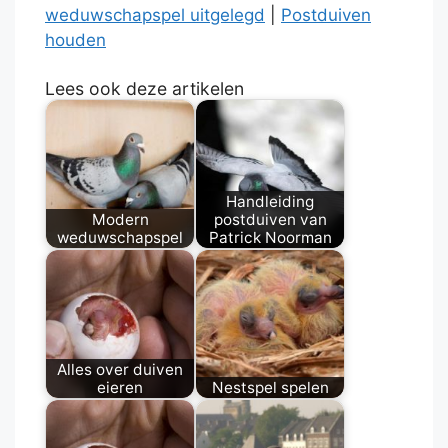
weduwschapspel uitgelegd
|
Postduiven
houden
Lees ook deze artikelen
Handleiding
Modern
postduiven van
weduwschapspel
Patrick Noorman
Alles over duiven
eieren
Nestspel spelen