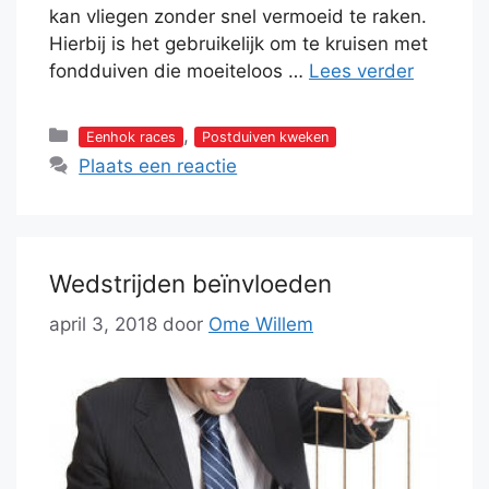
kan vliegen zonder snel vermoeid te raken.
Hierbij is het gebruikelijk om te kruisen met
fondduiven die moeiteloos …
Lees verder
Categorieën
,
Eenhok races
Postduiven kweken
Plaats een reactie
Wedstrijden beïnvloeden
april 3, 2018
door
Ome Willem