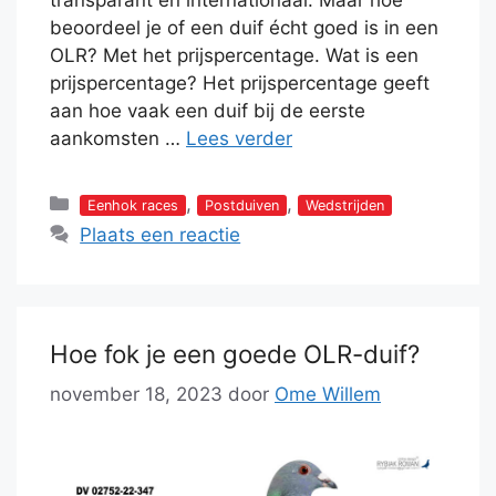
beoordeel je of een duif écht goed is in een
OLR? Met het prijspercentage. Wat is een
prijspercentage? Het prijspercentage geeft
aan hoe vaak een duif bij de eerste
aankomsten …
Lees verder
Categorieën
,
,
Eenhok races
Postduiven
Wedstrijden
Plaats een reactie
Hoe fok je een goede OLR-duif?
november 18, 2023
door
Ome Willem