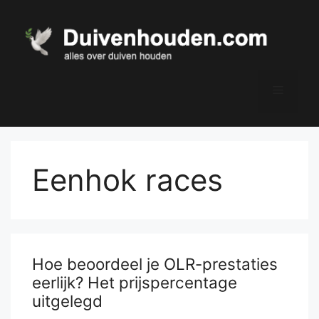
Ga
naar
de
inhoud
Menu
Eenhok races
Hoe beoordeel je OLR-prestaties
eerlijk? Het prijspercentage
uitgelegd