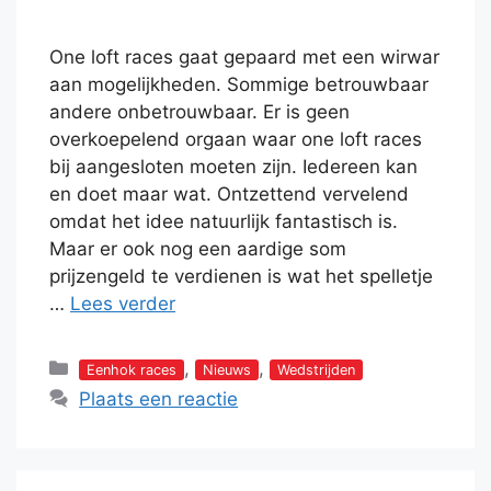
One loft races gaat gepaard met een wirwar
aan mogelijkheden. Sommige betrouwbaar
andere onbetrouwbaar. Er is geen
overkoepelend orgaan waar one loft races
bij aangesloten moeten zijn. Iedereen kan
en doet maar wat. Ontzettend vervelend
omdat het idee natuurlijk fantastisch is.
Maar er ook nog een aardige som
prijzengeld te verdienen is wat het spelletje
…
Lees verder
Categorieën
,
,
Eenhok races
Nieuws
Wedstrijden
Plaats een reactie