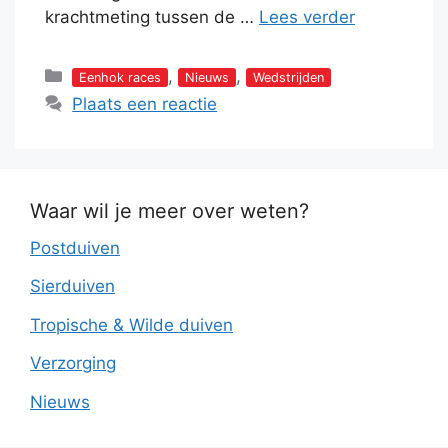
krachtmeting tussen de …
Lees verder
Categorieën
,
,
Eenhok races
Nieuws
Wedstrijden
Plaats een reactie
Waar wil je meer over weten?
Postduiven
Sierduiven
Tropische & Wilde duiven
Verzorging
Nieuws