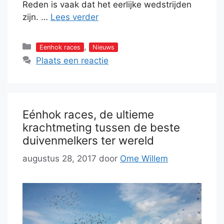
Reden is vaak dat het eerlijke wedstrijden
zijn. …
Lees verder
Categorieën
,
Eenhok races
Nieuws
Plaats een reactie
Eénhok races, de ultieme
krachtmeting tussen de beste
duivenmelkers ter wereld
augustus 28, 2017
door
Ome Willem