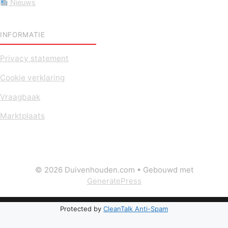
Nieuws
INFORMATIE
Privacy statement
Cookie verklaring
Vraagbaak
Marktplaats
© 2026 Duivenhouden.com
• Gebouwd met
GeneratePress
Protected by
CleanTalk Anti-Spam