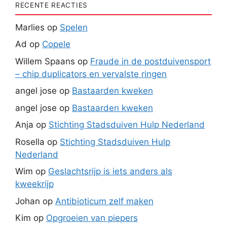
RECENTE REACTIES
Marlies
op
Spelen
Ad
op
Copele
Willem Spaans
op
Fraude in de postduivensport
– chip duplicators en vervalste ringen
angel jose
op
Bastaarden kweken
angel jose
op
Bastaarden kweken
Anja
op
Stichting Stadsduiven Hulp Nederland
Rosella
op
Stichting Stadsduiven Hulp
Nederland
Wim
op
Geslachtsrijp is iets anders als
kweekrijp
Johan
op
Antibioticum zelf maken
Kim
op
Opgroeien van piepers