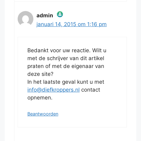
admin
januari 14, 2015 om 1:16 pm
De echte persoon badge!
Bedankt voor uw reactie. Wilt u
Anti-Spam by CleanTalk.
met de schrijver van dit artikel
praten of met de eigenaar van
deze site?
In het laatste geval kunt u met
info@diefkroppers.nl
contact
opnemen.
Beantwoorden