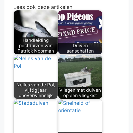
Lees ook deze artikelen
Handleiding
postduiven van
Duiven
Patrick Noorman
aanschaffen
Nelles van de Pol,
vijftig jaar
Vliegen met duiven
onoverwinnelijk
op een vliegkist