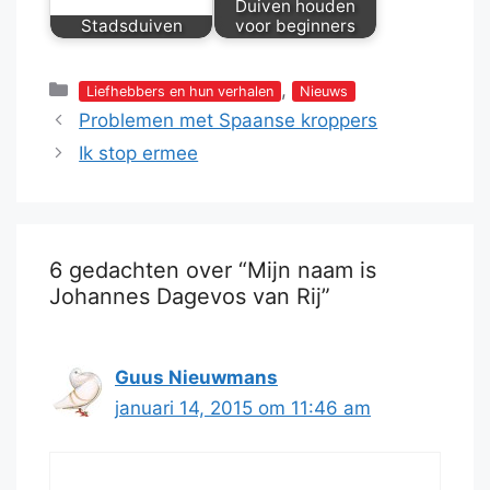
Duiven houden
Stadsduiven
voor beginners
Categorieën
,
Liefhebbers en hun verhalen
Nieuws
Problemen met Spaanse kroppers
Ik stop ermee
6 gedachten over “Mijn naam is
Johannes Dagevos van Rij”
Guus Nieuwmans
januari 14, 2015 om 11:46 am